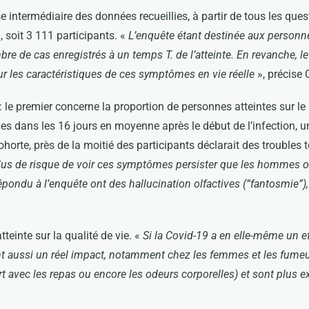
intermédiaire des données recueillies, à partir de tous les ques
 soit 3 111 participants. «
L’enquête étant destinée aux personnes
e de cas enregistrés à un temps T. de l’atteinte. En revanche, l
r les caractéristiques de ces symptômes en vie réelle
», précise 
 le premier concerne la proportion de personnes atteintes sur le 
ives dans les 16 jours en moyenne après le début de l’infection, 
ohorte, près de la moitié des participants déclarait des troubles 
us de risque de voir ces symptômes persister que les hommes ou
pondu à l’enquête ont des hallucination olfactives (“fantosmie”),
teinte sur la qualité de vie. «
Si la Covid-19 a en elle-même un ef
s ont aussi un réel impact, notamment chez les femmes et les fume
ort avec les repas ou encore les odeurs corporelles) et sont plus