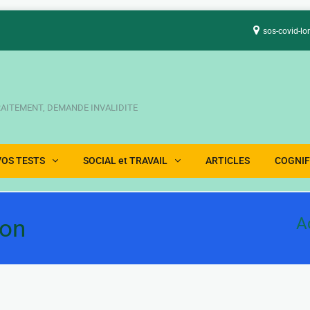
sos-covid-lo
TRAITEMENT, DEMANDE INVALIDITE
VOS TESTS
SOCIAL et TRAVAIL
ARTICLES
COGNIF
ion
A