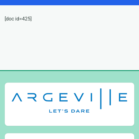
[doc id=425]