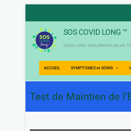
Aller
au
contenu
SOS COVID LONG ™
COVID LONG : EXPLORATION, BILAN, 
ACCUEIL
SYMPTOMES et SOINS
Test de Maintien de l’