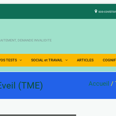
sos-covid-lo
TRAITEMENT, DEMANDE INVALIDITE
VOS TESTS
SOCIAL et TRAVAIL
ARTICLES
COGNIF
Eveil (TME)
Accueil
/ 