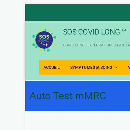
Aller
au
contenu
SOS COVID LONG ™
COVID LONG : EXPLORATION, BILAN, 
ACCUEIL
SYMPTOMES et SOINS
Auto Test mMRC