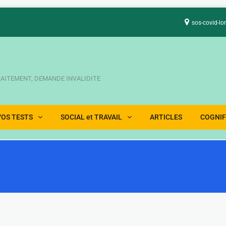
sos-covid-lo
TRAITEMENT, DEMANDE INVALIDITE
VOS TESTS
SOCIAL et TRAVAIL
ARTICLES
COGNIF