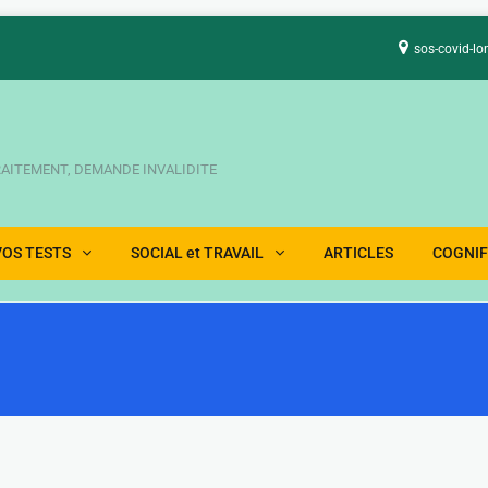
sos-covid-lo
TRAITEMENT, DEMANDE INVALIDITE
VOS TESTS
SOCIAL et TRAVAIL
ARTICLES
COGNIF