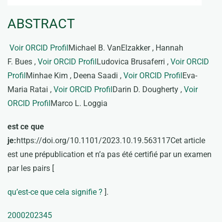
ABSTRACT
Voir ORCID Profil
Michael B. VanElzakker , Hannah
F. Bues ,
Voir ORCID Profil
Ludovica Brusaferri ,
Voir ORCID
Profil
Minhae Kim , Deena Saadi ,
Voir ORCID Profil
Eva-
Maria Ratai ,
Voir ORCID Profil
Darin D. Dougherty ,
Voir
ORCID Profil
Marco L. Loggia
est ce que
je:
https://doi.org/10.1101/2023.10.19.563117Cet article
est une prépublication et n’a pas été certifié par un examen
par les pairs [
qu’est-ce que cela signifie ?
].
2
0
0
0
2
0
2345