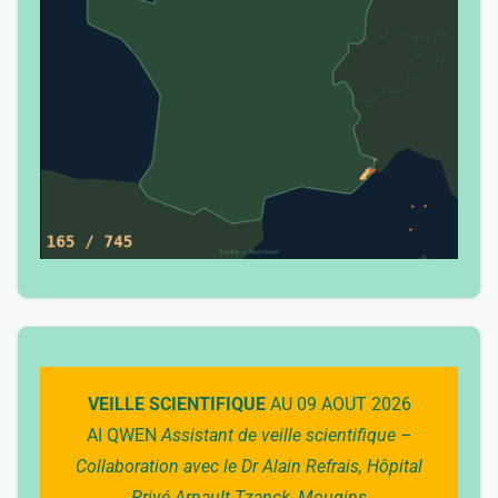
VEILLE SCIENTIFIQUE
AU 09 AOUT 2026
AI QWEN
Assistant de veille scientifique –
Collaboration avec le Dr Alain Refrais, Hôpital
Privé Arnault Tzanck, Mougins