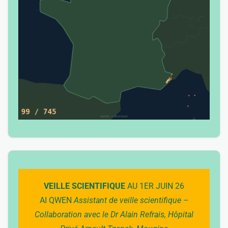
VEILLE SCIENTIFIQUE
AU 1ER JUIN 26
AI QWEN
Assistant de veille scientifique –
Collaboration avec le Dr Alain Refrais, Hôpital