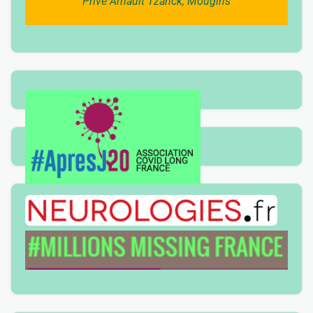
Privé Arnault Tzanck, Mougins