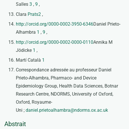
Salles
3
,
9
,
Clara
Prats2
,
http://orcid.org/0000-0002-3950-6346
Daniel Prieto-
Alhambra
1
,
9
,
http://orcid.org/0000-0002-0000-0110
Annika M
Jödicke
1
,
Martí Català
1
Correspondance adressée au professeur Daniel
Prieto-Alhambra, Pharmaco- and Device
Epidemiology Group, Health Data Sciences, Botnar
Research Centre, NDORMS, University of Oxford,
Oxford, Royaume-
Uni ;
daniel.prietoalhambra@ndorms.ox.ac.uk
Abstrait