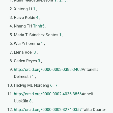
Núria Mercadé-Besora
1
,
2
,
3
,
Xintong Li
1
,
Raivo Koldé
4
,
Nhung TH
Trinh5
,
Maria T. Sánchez-Santos
1
,
Wai Yi homme
1
,
Elena Roel
3
,
Carlen Reyes
3
,
http://orcid.org/0000-0003-0388-3403
Antonella
Delmestri
1
,
Hedvig ME Nordeng
6
,
7
,
http://orcid.org/0000-0002-4036-3856
Anneli
Uusküla
8
,
http://orcid.org/0000-0002-8274-0357
Talita Duarte-