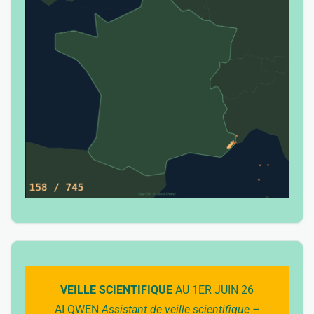
VEILLE SCIENTIFIQUE
AU 1ER JUIN 26
AI QWEN
Assistant de veille scientifique –