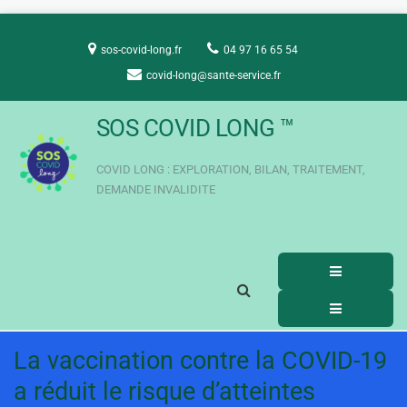
Aller
au
sos-covid-long.fr
04 97 16 65 54
contenu
covid-long@sante-service.fr
SOS COVID LONG ™
COVID LONG : EXPLORATION, BILAN, TRAITEMENT,
DEMANDE INVALIDITE
Menu
principal
Afficher
pour
Menu
le
mobile
principal
pour
formulaire
descktop
La vaccination contre la COVID-19
de
a réduit le risque d’atteintes
recherche