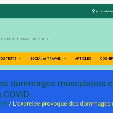
sos-covid-lo
TRAITEMENT, DEMANDE INVALIDITE
VOS TESTS
SOCIAL et TRAVAIL
ARTICLES
COGNIF
des dommages musculaires et
ng COVID
UR
/ L’exercice provoque des dommages m
D