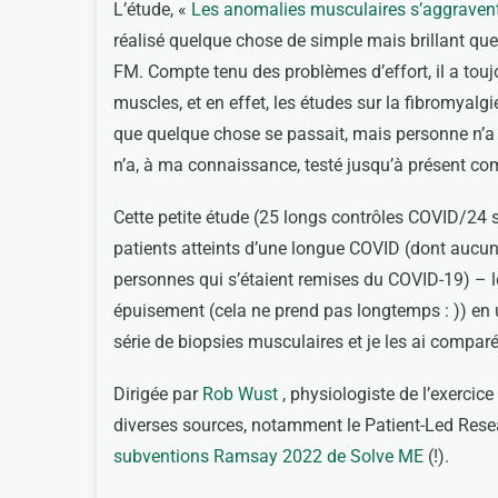
L’étude, «
Les anomalies musculaires s’aggravent
réalisé quelque chose de simple mais brillant q
FM. Compte tenu des problèmes d’effort, il a to
muscles, et en effet, les études sur la fibromyal
que quelque chose se passait, mais personne n’
n’a, à ma connaissance, testé jusqu’à présent co
Cette petite étude (25 longs contrôles COVID/24 sa
patients atteints d’une longue COVID (dont aucun 
personnes qui s’étaient remises du COVID-19) – le
épuisement (cela ne prend pas longtemps : )) en u
série de biopsies musculaires et je les ai compar
Dirigée par
Rob Wust
, physiologiste de l’exercice
diverses sources, notamment le Patient-Led Rese
subventions Ramsay 2022 de Solve ME
(!).