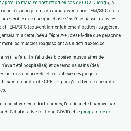
 après un malaise post-effort en cas de COVID long
», a
ue nous n’avions jamais vu auparavant dans l’EM/SFC ou la
ujours semblé que quelque chose
devait
se passer dans les
gie et l’EM/SFC (souvent lamentablement petites) suggèrent
a jamais mis
cette idée à l’épreuve
; c’est-à-dire que personne
mment les muscles réagissaient à un défi d’exercice.
ins) l’a fait. Il a fallu des biopsies musculaires de
n’avait été hospitalisé) et de témoins sains (des
s ont mis sur un vélo et les ont exercés jusqu’à
tilisant un protocole CPET – puis j’ai effectué une autre
ées.
 et chercheur en mitochondries, l’étude a été financée par
arch Collaborative for Long COVID et le
programme de