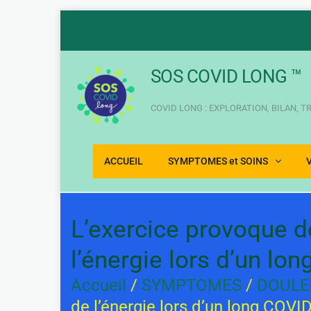
Aller
au
contenu
SOS COVID LONG ™
COVID LONG : EXPLORATION, BILAN, 
ACCUEIL
SYMPTOMES et SOINS
L’exercice provoque 
l’énergie lors d’un lo
Accueil
/
SYMPTOMES
/
DOULE
de l’énergie lors d’un long COVI