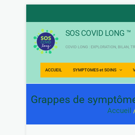
Aller
au
contenu
SOS COVID LONG ™
COVID LONG : EXPLORATION, BILAN, 
ACCUEIL
SYMPTOMES et SOINS
Grappes de symptômes
Accueil