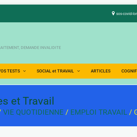
sos-covid-lo
TRAITEMENT, DEMANDE INVALIDITE
VOS TESTS
SOCIAL et TRAVAIL
ARTICLES
COGNIF
 et Travail
/
VIE QUOTIDIENNE
/
EMPLOI TRAVAIL
/ 