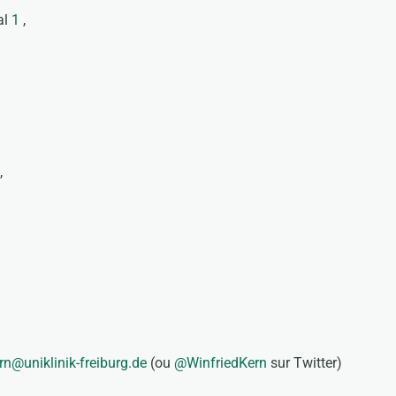
al
1
,
,
,
rn@uniklinik-freiburg.de
(ou
@WinfriedKern
sur Twitter)