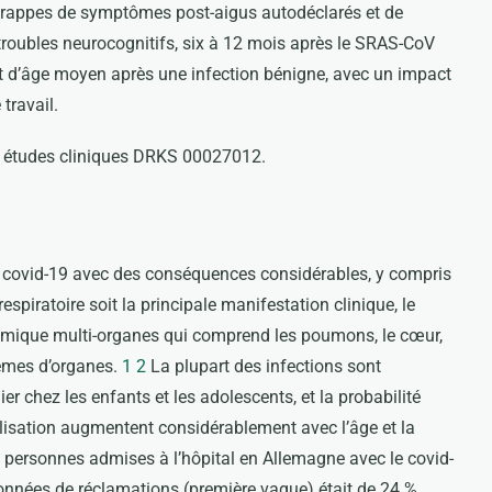
grappes de symptômes post-aigus autodéclarés et de
 troubles neurocognitifs, six à 12 mois après le SRAS-CoV
et d’âge moyen après une infection bénigne, avec un impact
travail.
 études cliniques DRKS 00027012.
 covid-19 avec des conséquences considérables, y compris
espiratoire soit la principale manifestation clinique, le
mique multi-organes qui comprend les poumons, le cœur,
tèmes d’organes.
1
2
La plupart des infections sont
 chez les enfants et les adolescents, et la probabilité
alisation augmentent considérablement avec l’âge et la
s personnes admises à l’hôpital en Allemagne avec le covid-
onnées de réclamations (première vague) était de 24 %